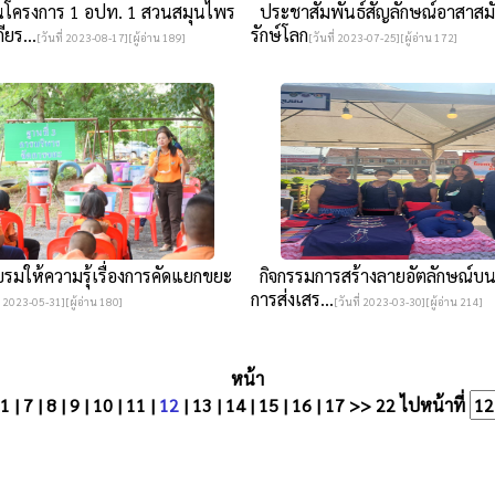
โครงการ 1 อปท. 1 สวนสมุนไพร
ประชาสัมพันธ์สัญลักษณ์อาสาสมัค
ยร...
รักษ์โลก
[วันที่ 2023-08-17][ผู้อ่าน 189]
[วันที่ 2023-07-25][ผู้อ่าน 172]
มให้ความรุ้เรื่องการคัดแยกขยะ
กิจกรรมการสร้างลายอัตลักษณ์บนเส
การส่งเสร...
ี่ 2023-05-31][ผู้อ่าน 180]
[วันที่ 2023-03-30][ผู้อ่าน 214]
หน้า
1
|
7
|
8
|
9
|
10
|
11
|
12
|
13
|
14
|
15
|
16
|
17
>>
22
ไปหน้าที่