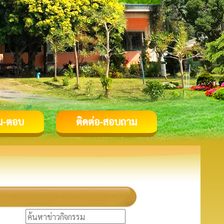
ม-ตอบ
ติดต่อ-สอบถาม