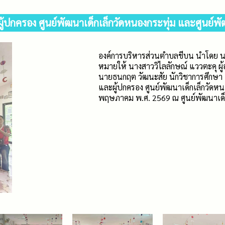
้ปกครอง ศูนย์พัฒนาเด็กเล็กวัดหนองกระทุ่ม และศูนย์พ
องค์การบริหารส่วนตำบลชีบน นำโดย น
หมายให้ นางสาววิไลลักษณ์ แววตะคุ 
นายธนกฤต วัฒนะสัย นักวิชาการศึกษา แ
และผู้ปกครอง ศูนย์พัฒนาเด็กเล็กวัดหน
พฤษภาคม พ.ศ. 2569 ณ ศูนย์พัฒนาเด็ก