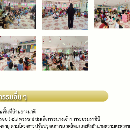
วณพื้นที่บ้านยางนาดี
 รอบ ( ๔๘ พรรษา) สมเด็จพระนางเจ้าฯ พระบรมราชินี
ู้สูงอายุ ตามโครงการปรับปรุงสภาพเเวดล้อมเเละสิ่งอำนวยความสะดวก